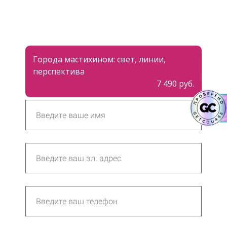
Города мастихином: свет, линии,
перспектива
7 490 руб.